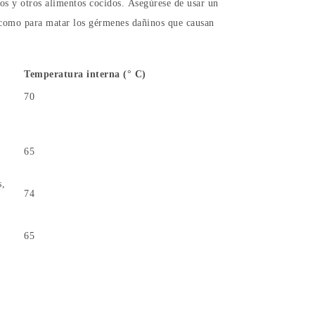
cos y otros alimentos cocidos. Asegúrese de usar un
e como para matar los gérmenes dañinos que causan
Temperatura interna (° C)
70
65
s,
74
65