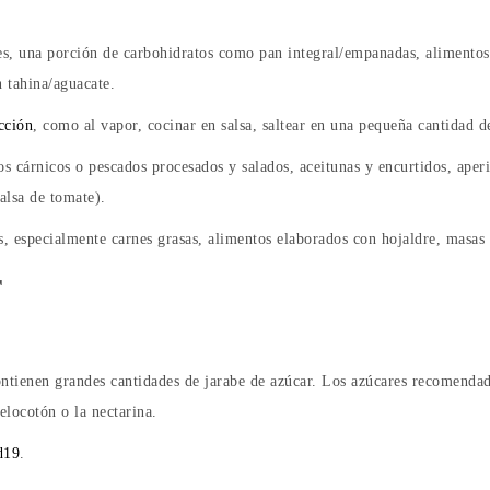
es, una porción de carbohidratos como pan integral/empanadas, alimentos 
n tahina/aguacate.
cción
, como al vapor, cocinar en salsa, saltear en una pequeña cantidad d
árnicos o pescados procesados ​​y salados, aceitunas y encurtidos, aperiti
alsa de tomate).
s, especialmente carnes grasas, alimentos elaborados con hojaldre, masas 
r
ienen grandes cantidades de jarabe de azúcar. Los azúcares recomendado
locotón o la nectarina.
d19
.